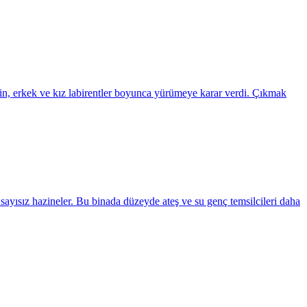
için, erkek ve kız labirentler boyunca yürümeye karar verdi. Çıkmak
sayısız hazineler. Bu binada düzeyde ateş ve su genç temsilcileri daha