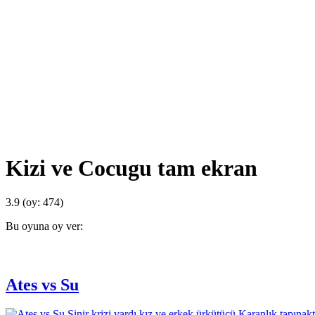
Kizi ve Cocugu tam ekran
3.9
(oy:
474
)
Bu oyuna oy ver:
Ates vs Su
Sinir krizi vardı kız ve erkek ürkütücü Karanlık tapınakt