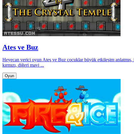
Ates ve Buz
Heyecan verici oyun Ateş ve Buz çocuklar büyük etkileşim anlatmış, iki
kırmızı, diğeri mavi ...
Oyun