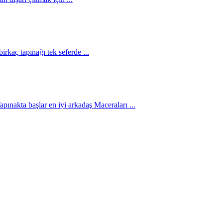
rkaç tapınağı tek seferde ...
pınakta başlar en iyi arkadaş Maceraları ...