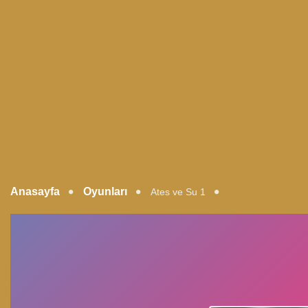
Anasayfa
Oyunları
Ates ve Su 1