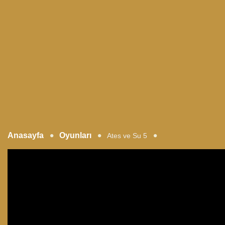
Anasayfa
Oyunları
Ates ve Su 5