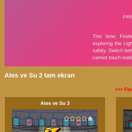
Ates ve Su 2 tam ekran
>>> Flas
Ates ve Su 3