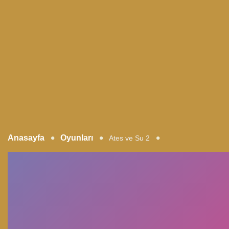
Anasayfa
Oyunları
Ates ve Su 2